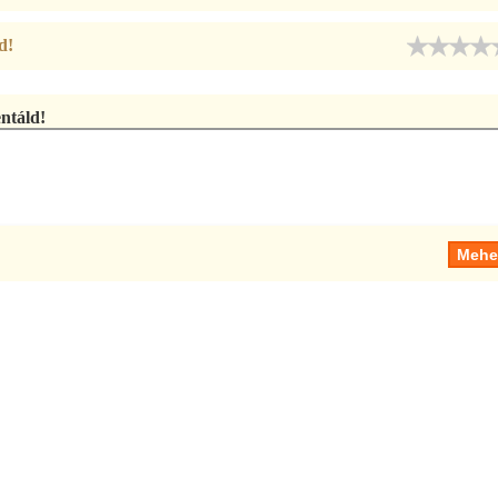
d!
táld!