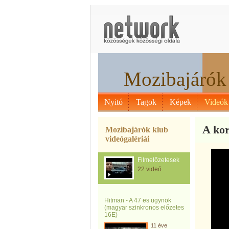
Mozibajárók
Nyitó
Tagok
Képek
Videók
A kor
Mozibajárók klub
videógalériái
Filmelőzetesek
22 videó
Hitman - A 47 es ügynök
(magyar szinkronos előzetes
16E)
11 éve