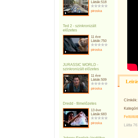
Látták:518
piroska
Ted 2 - szinkronizált
előzetes
11 éve
Látták:750
piroska
JURASSIC WORLD -
szinkronizált előzetes
11 éve
Látták:509
Leírá
piroska
Címkék:
Dredd - filmelőzetes
Kategóri
13 éve
Látták:683
Feltöltöt
piroska
Látta 76