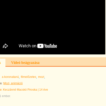
s
Videó beágyazása
a koronatanú
filmelőzetes
mozi
a:
Mozi, animáció
te:
Keczánné Macskó Piroska
|
14 éve
1 ember.