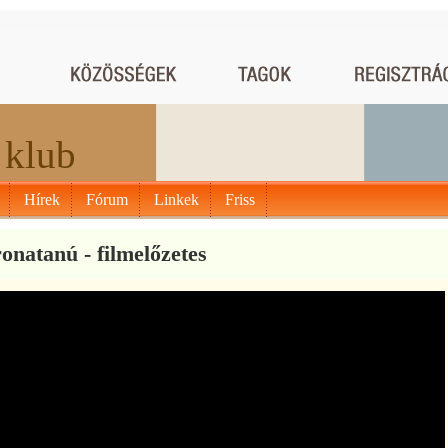
 klub
Hírek
Fórum
Linkek
Friss
onatanú - filmelőzetes