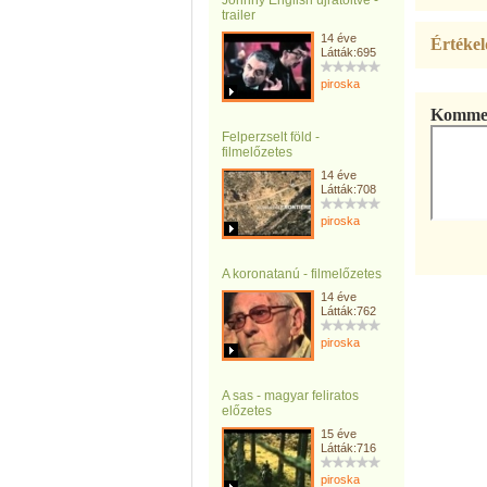
Johnny English újratöltve -
trailer
14 éve
Értékel
Látták:695
piroska
Kommen
Felperzselt föld -
filmelőzetes
14 éve
Látták:708
piroska
A koronatanú - filmelőzetes
14 éve
Látták:762
piroska
A sas - magyar feliratos
előzetes
15 éve
Látták:716
piroska